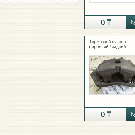
0
К
Тормозной суппорт
передний / задний
0
К