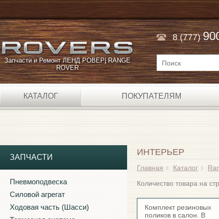
90
8 (777)
Запчасти и Ремонт ЛЕНД РОВЕР| RANGE
ROVER
КАТАЛОГ
ПОКУПАТЕЛЯМ
ИНТЕРЬЕР
ЗАПЧАСТИ
Главная
Каталог
Ran
Пневмоподвеска
Количество товара на с
Силовой агрегат
Ходовая часть (Шасси)
Комплект резиновых
поликов в салон. В