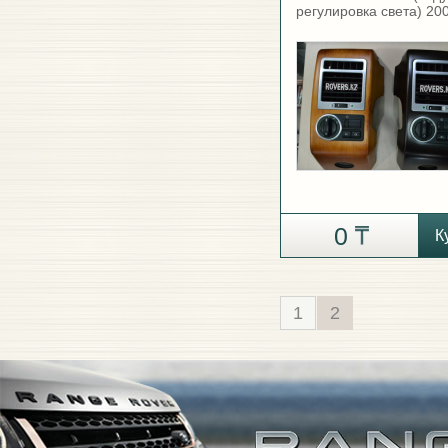
регулировка света) 20
0
К
1
2