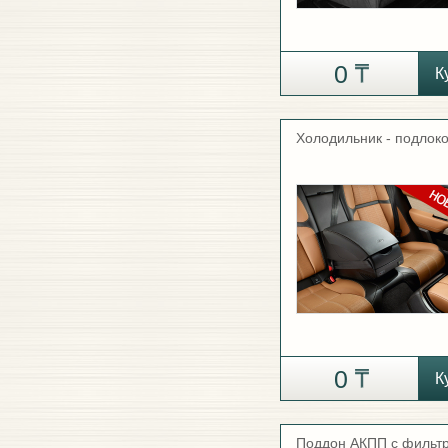
0
К
Холодильник - подлок
0
К
Поддон АКПП с фильт