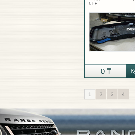
8HP
0
К
1
2
3
4