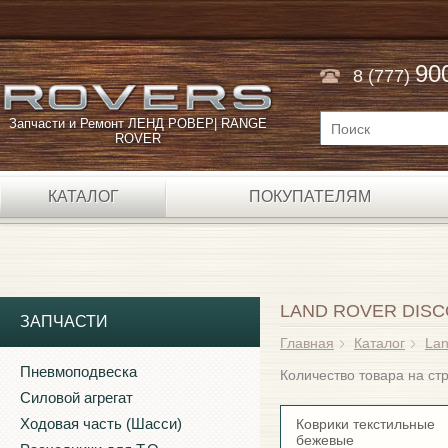
90
8 (777)
Запчасти и Ремонт ЛЕНД РОВЕР| RANGE
ROVER
КАТАЛОГ
ПОКУПАТЕЛЯМ
LAND ROVER DISC
ЗАПЧАСТИ
Главная
Каталог
Lan
Пневмоподвеска
Количество товара на с
Силовой агрегат
Ходовая часть (Шасси)
Коврики текстильные
бежевые