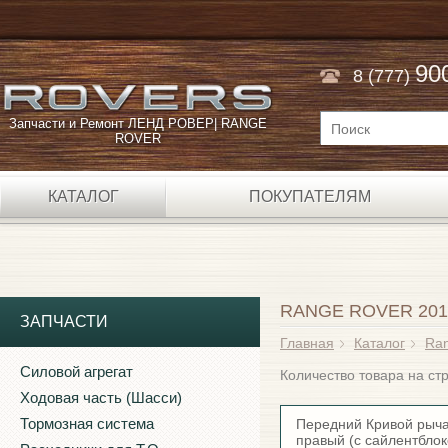
90
8 (777)
Запчасти и Ремонт ЛЕНД РОВЕР| RANGE
ROVER
КАТАЛОГ
ПОКУПАТЕЛЯМ
RANGE ROVER 201
ЗАПЧАСТИ
Главная
Каталог
Ran
Силовой агрегат
Количество товара на с
Ходовая часть (Шасси)
Тормозная система
Передний Кривой рыча
правый (с сайлентбло