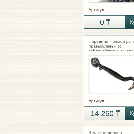
Артикул
0
К
Передний Прямой рыч
правый/левый (с
сайлентблоком и шаро
Артикул
14 250
К
Втулки переднего