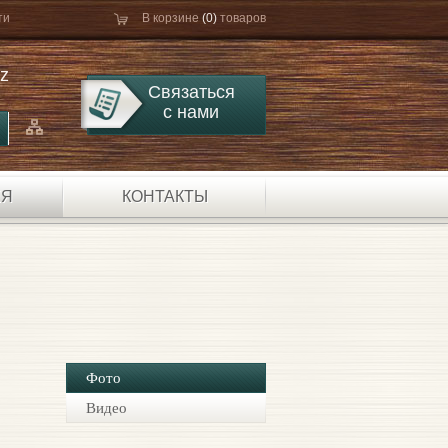
ти
В корзине
(0)
товаров
kz
Связаться
с нами
ЕЯ
КОНТАКТЫ
Фото
Видео